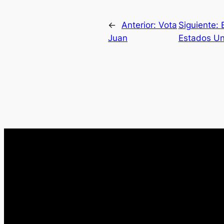
←
Anterior:
Vota
Siguiente:
Juan
Estados Uni