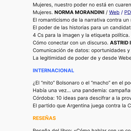
Mujeres, nuestro poder no está en cuare
Mujeres.
NORMA MORANDINI
/
Web
/
PD
El romanticismo de la narrativa contra u
El poder de las historias para un candida
4 Cs para la imagen y la etiqueta política
Cómo conectar con un discurso.
ASTRID 
Comunicación de datos: oportunidades y 
La legitimidad de poder de y desde Web
INTERNACIONAL
¿El “mito” Bolsonaro o el “macho” en el p
Había una vez… una pandemia: campañas
Córdoba: 10 ideas para descifrar a la pro
El partido que Argentina juega contra la 
RESEÑAS
Reseña del libro: «Cómo hablar con un co