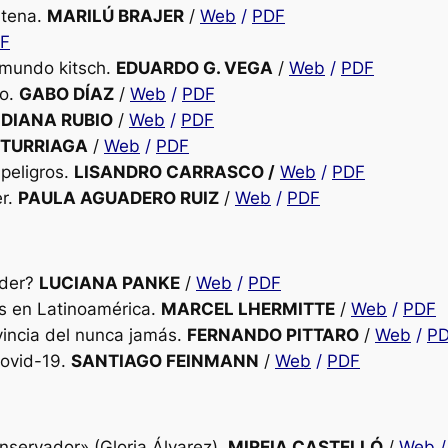
ntena.
MARILÚ BRAJER
/
Web
/
PDF
F
n mundo kitsch.
EDUARDO G. VEGA
/
Web
/
PDF
to.
GABO DÍAZ
/
Web
/
PDF
.
DIANA RUBIO
/
Web
/
PDF
ITURRIAGA
/
Web
/
PDF
peligros.
LISANDRO CARRASCO /
Web
/
PDF
er.
PAULA AGUADERO RUIZ
/
Web
/
PDF
oder?
LUCIANA PANKE
/
Web
/
PDF
 en Latinoamérica.
MARCEL LHERMITTE
/
Web
/
PDF
vincia del nunca jamás.
FERNANDO PITTARO
/
Web
/
P
Covid-19.
SANTIAGO FEINMANN
/
Web
/
PDF
nservador» (Gloria Álvarez).
MIREIA CASTELLÓ
/
Web