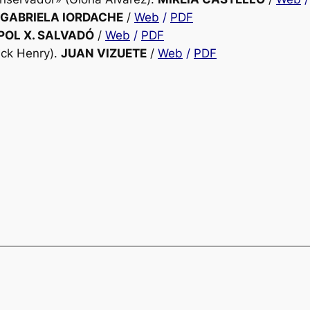
 GABRIELA IORDACHE
/
Web
/
PDF
POL X. SALVADÓ
/
Web
/
PDF
ick Henry).
JUAN VIZUETE
/
Web
/
PDF