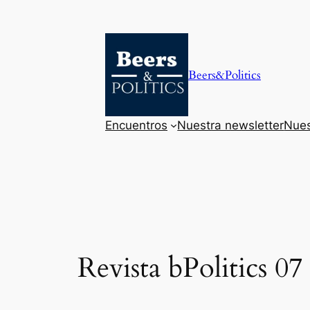
Saltar
al
contenido
Beers&Politics
Encuentros
Nuestra newsletter
Nues
Revista bPolitics 07