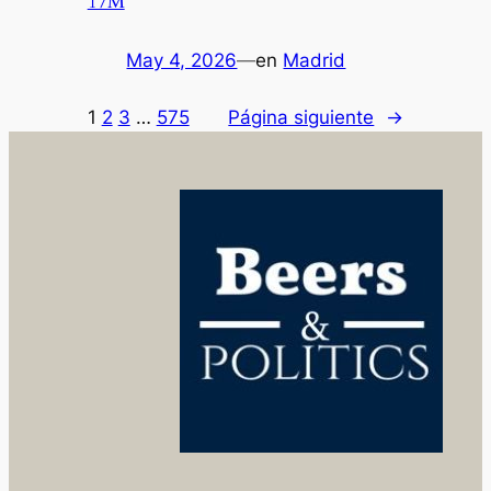
17M
May 4, 2026
—
en
Madrid
1
2
3
…
575
Página siguiente
→