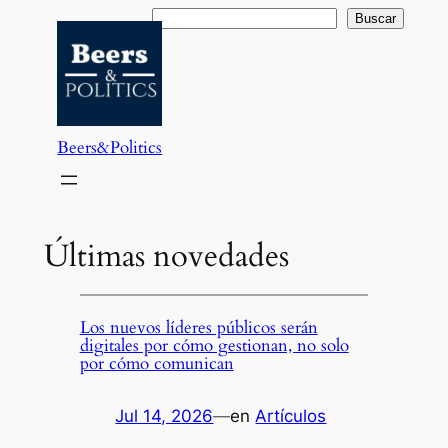
Saltar
Buscar
Buscar
al
contenido
Beers&Politics
Últimas novedades
Los nuevos líderes públicos serán
digitales por cómo gestionan, no solo
por cómo comunican
Jul 14, 2026
—
en
Artículos