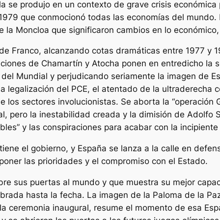
a se produjo en un contexto de grave crisis económica 
y 1979 que conmocionó todas las economías del mundo. Es
 la Moncloa que significaron cambios en lo económico, p
 de Franco, alcanzando cotas dramáticas entre 1977 y 
taciones de Chamartín y Atocha ponen en entredicho la
ón del Mundial y perjudicando seriamente la imagen de E
s, la legalización del PCE, el atentado de la ultraderec
e los sectores involucionistas. Se aborta la “operación
al, pero la inestabilidad creada y la dimisión de Adolfo
ables” y las conspiraciones para acabar con la incipient
iene el gobierno, y España se lanza a la calle en defen
poner las prioridades y el compromiso con el Estado.
bre sus puertas al mundo y que muestra su mejor capaci
rada hasta la fecha. La imagen de la Paloma de la Paz
la ceremonia inaugural, resume el momento de esa Esp