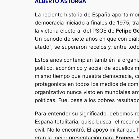
ALBERTO ASTORGA
La reciente historia de España aporta mom
democracia iniciado a finales de 1975, tra
la victoria electoral del PSOE de
Felipe G
Un periodo de siete años en que con diá
atado”
, se superaron recelos y, entre to
Estos años contemplan también la organi
político, económico y social de aquellos 
mismo tiempo que nuestra democracia, cum
protagonista en todos los medios de co
organizativo nunca visto en mundiales an
políticas. Fue, pese a los pobres resulta
Para entender su significado, debemos r
España totalitaria, quiso buscar el recon
civil. No lo encontró. El apoyo militar qu
eran la mejor presentación para
Franco
. 