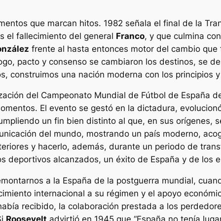
entos que marcan hitos. 1982 señala el final de la Tran
s el fallecimiento del general
Franco
, y que culmina con
onzález
frente al hasta entonces motor del cambio que 
logo, pacto y consenso se cambiaron los destinos, se 
dos, construimos una nación moderna con los principios 
zación del Campeonato Mundial de Fútbol de España de
momentos. El evento se gestó en la dictadura, evolucion
pliendo un fin bien distinto al que, en sus orígenes, 
municación del mundo, mostrando un país moderno, aco
teriores y hacerlo, además, durante un periodo de tran
dos deportivos alcanzados, un éxito de España y de los 
emontarnos a la España de la postguerra mundial, cuan
ocimiento internacional a su régimen y el apoyo económic
e había recibido, la colaboración prestada a los perdedo
Si
Roosevelt
advirtió en 1945 que
“España no tenía luga