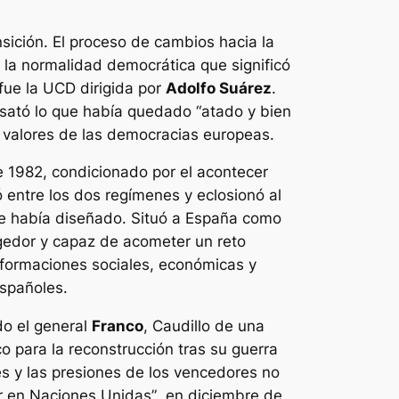
sición. El proceso de cambios hacia la
 la normalidad democrática que significó
fue la UCD dirigida por
Adolfo Suárez
.
desató lo que había quedado
“atado y bien
y valores de las democracias europeas.
 1982, condicionado por el acontecer
ó entre los dos regímenes y eclosionó al
se había diseñado. Situó a España como
gedor y capaz de acometer un reto
sformaciones sociales, económicas y
españoles.
do el general
Franco
, Caudillo de una
o para la reconstrucción tras su guerra
res y las presiones de los vencedores no
r en Naciones Unidas”
, en diciembre de