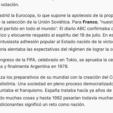
 votación.
rid la Eurocopa, lo que supone la apoteosis de la prop
la selección de la Unión Soviética. Para
Franco
,
“nuest
el partido en todo el mundo”
. El diario ABC confirmaba
o y elocuente respaldo al espíritu del 18 de julio. En e
entusiasta adhesión popular al Estado nacido de la vic
oria alentaba las expectativas del régimen de lograr la 
ngreso de la FIFA, celebrado en Tokio, se aprueba la c
a y finalmente Argentina en 1978.
a los preparativos de su mundial con la creación del 
n distinta. Una sociedad en pleno proceso democratizad
puntaba el franquismo. España trataba hacía ya años de
do muchas cosas y hasta 1982 pasarían todavía muchas 
dicionantes significó un reto como nación.