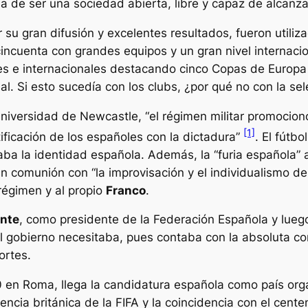
a de ser una sociedad abierta, libre y capaz de alcanza
r su gran difusión y excelentes resultados, fueron utili
ncuenta con grandes equipos y un gran nivel internacio
es e internacionales destacando cinco Copas de Europa 
al. Si esto sucedía con los clubs, ¿por qué no con la se
 Universidad de Newcastle,
“el régimen militar promocion
[1]
tificación de los españoles con la dictadura”
.
El fútbol
rzaba la identidad española. Además, la
“furia española”
a
e en comunión con
“la improvisación y el individualismo d
régimen y al propio
Franco
.
ente
, como presidente de la Federación Española y lue
 el gobierno necesitaba, pues contaba con la absoluta c
ortes.
0 en Roma, llega la candidatura española como país org
ncia británica de la FIFA y la coincidencia con el cente