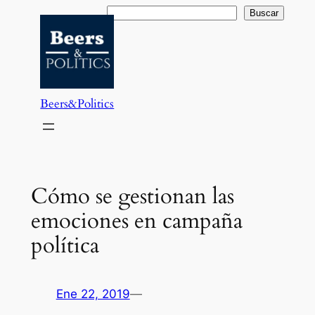
Saltar
Buscar
Buscar
al
contenido
Beers&Politics
Cómo se gestionan las
emociones en campaña
política
Ene 22, 2019
—