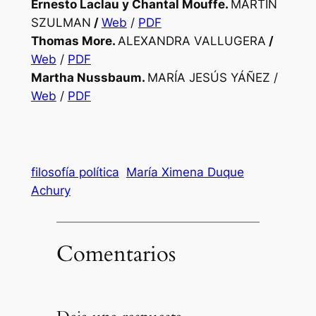
Ernesto Laclau y Chantal Mouffe.
MARTIN
SZULMAN
/
Web
/
PDF
Thomas More.
ALEXANDRA VALLUGERA
/
Web
/
PDF
Martha Nussbaum.
MARÍA JESÚS YÁÑEZ /
Web
/
PDF
filosofía política
María Ximena Duque
Achury
Comentarios