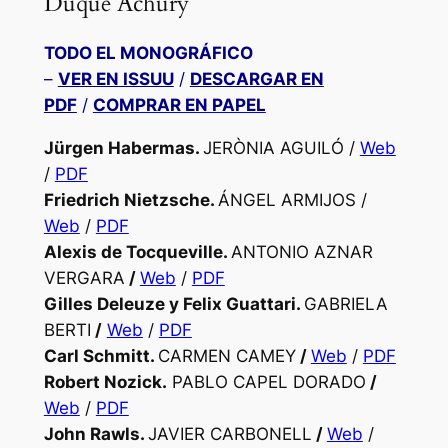
Duque Achury
TODO EL MONOGRÁFICO
–
VER EN ISSUU
/
DESCARGAR EN
PDF
/
COMPRAR EN PAPEL
Jürgen Habermas.
JERÒNIA AGUILÓ /
Web
/
PDF
Friedrich Nietzsche.
ÁNGEL ARMIJOS /
Web
/
PDF
Alexis de Tocqueville.
ANTONIO AZNAR
VERGARA
/
Web
/
PDF
Gilles Deleuze y Felix Guattari.
GABRIELA
BERTI
/
Web
/
PDF
Carl Schmitt.
CARMEN CAMEY
/
Web
/
PDF
Robert Nozick.
PABLO CAPEL DORADO
/
Web
/
PDF
John Rawls.
JAVIER CARBONELL
/
Web
/