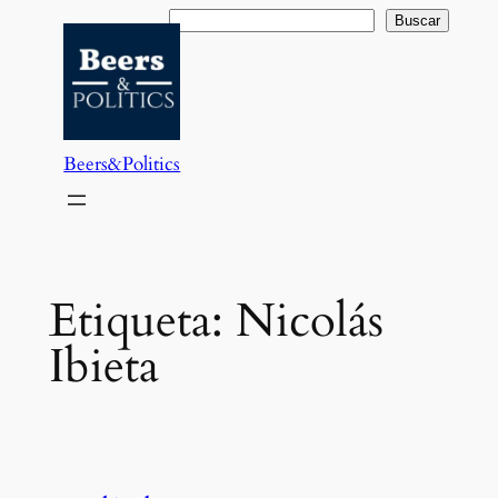
Saltar
Buscar
Buscar
al
contenido
Beers&Politics
Etiqueta:
Nicolás
Ibieta