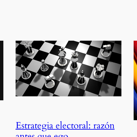
Estrategia electoral: razón
antes que ego