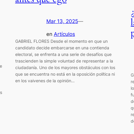
Mar 13, 2025
—
en
Artículos
GABRIEL FLORES Desde el momento en que un
candidato decide embarcarse en una contienda
electoral, se enfrenta a una serie de desafíos que
trascienden la simple voluntad de representar a la
e
ciudadanía. Uno de los mayores obstáculos con los
que se encuentra no está en la oposición política ni
G
en los vaivenes de la opinión…
r
l
os
f
d
q
r
d