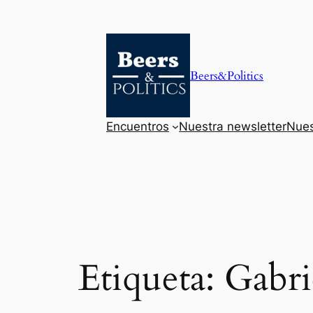
Saltar
al
contenido
Beers&Politics
Encuentros
Nuestra newsletter
Nues
Etiqueta:
Gabri