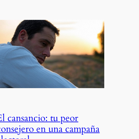
El cansancio: tu peor
consejero en una campaña