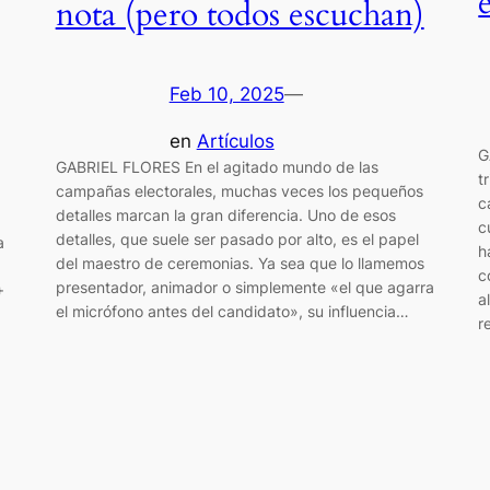
nota (pero todos escuchan)
Feb 10, 2025
—
en
Artículos
G
GABRIEL FLORES En el agitado mundo de las
t
campañas electorales, muchas veces los pequeños
c
detalles marcan la gran diferencia. Uno de esos
c
detalles, que suele ser pasado por alto, es el papel
a
h
del maestro de ceremonias. Ya sea que lo llamemos
c
presentador, animador o simplemente «el que agarra
+
a
el micrófono antes del candidato», su influencia…
r