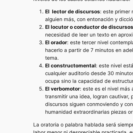
El
lector de discursos
: este primer
alguien más, con entonación y dicc
El locutor o conductor de discurso
necesidad de leer un texto en apro
El orador
: este tercer nivel contemp
hacerlo a partir de 7 minutos en ade
tema.
El constructomental
: este nivel es
cualquier auditorio desde 30 minutos
ocupa sino la capacidad de estructur
El verbomotor
: este es el nivel más
transmitir una idea, logran cautivar
discursos siguen conmoviendo y con
humanidad extraordinarias piezas or
La oratoria o palabra hablada será siempr
labor menor ni despreciable practicarla, 