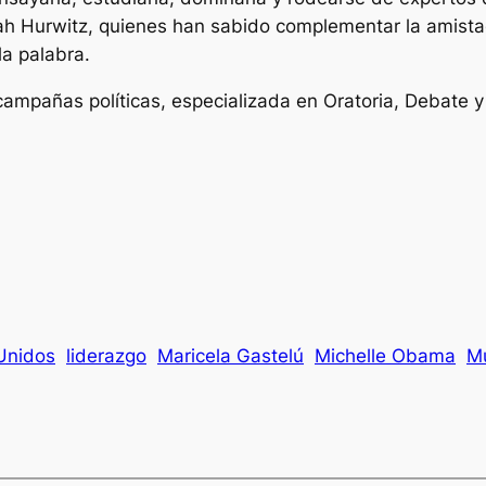
 Hurwitz, quienes han sabido complementar la amistad 
la palabra.
ampañas políticas, especializada en Oratoria, Debate y
Unidos
liderazgo
Maricela Gastelú
Michelle Obama
M