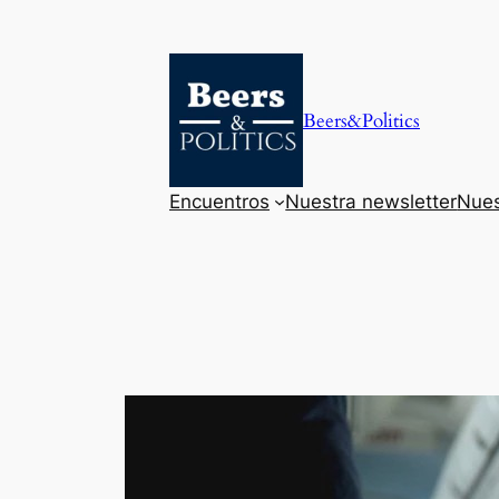
Saltar
al
contenido
Beers&Politics
Encuentros
Nuestra newsletter
Nues