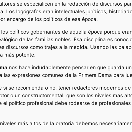
ores se especialicen en la redacción de discursos para
ia. Los
logógrafos
eran intelectuales jurídicos, historia
por encargo de los políticos de esa época.
los políticos gobernantes de aquella época porque eran
nealógico de las familias nobles. Esa disciplina es cono
les discursos como trajes a la medida. Usando las palab
vía más potente.
ama
nos hace indudablemente pensar en que guarda una
a las expresiones comunes de la Primera Dama para lueg
e si se recomienda o no, tener redactores modernos de d
otor
o un
constructomental
, que son los niveles más alt
que el político profesional debe rodearse de profesional
iveles más altos de la oratoria debemos necesariament