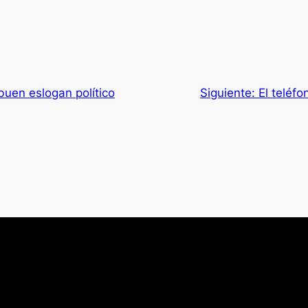
uen eslogan político
Siguiente:
El teléfo