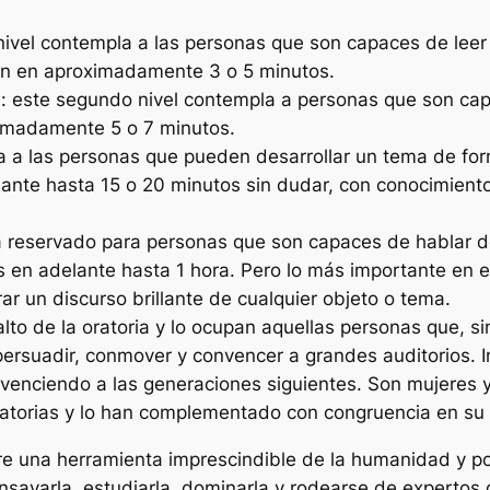
 nivel contempla a las personas que son capaces de leer
ión en aproximadamente 3 o 5 minutos.
s
: este segundo nivel contempla a personas que son capa
ximadamente 5 o 7 minutos.
la a las personas que pueden desarrollar un tema de fo
lante hasta 15 o 20 minutos sin dudar, con conocimient
tá reservado para personas que son capaces de hablar de
 en adelante hasta 1 hora. Pero lo más importante en e
ar un discurso brillante de cualquier objeto o tema.
 alto de la oratoria y lo ocupan aquellas personas que, 
, persuadir, conmover y convencer a grandes auditorios.
venciendo a las generaciones siguientes. Son mujeres 
atorias y lo han complementado con congruencia en su v
e una herramienta imprescindible de la humanidad y por 
ensayarla, estudiarla, dominarla y rodearse de expertos 