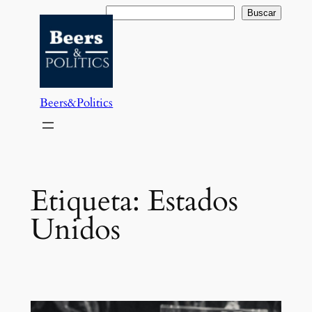
Saltar
Buscar
Buscar
al
contenido
Beers&Politics
Etiqueta:
Estados
Unidos