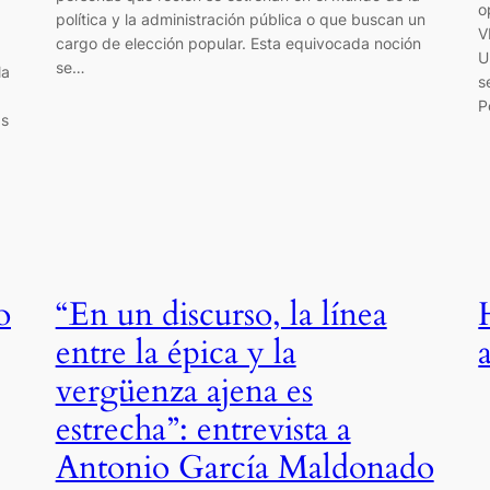
o
política y la administración pública o que buscan un
V
cargo de elección popular. Esta equivocada noción
U
se…
la
s
P
as
o
“En un discurso, la línea
entre la épica y la
vergüenza ajena es
estrecha”: entrevista a
Antonio García Maldonado