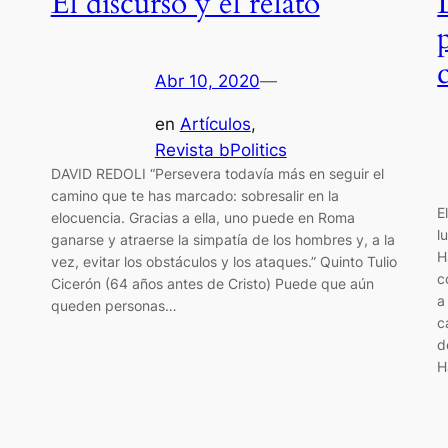
El discurso y el relato
Abr 10, 2020
—
en
Artículos
, 
Revista bPolitics
DAVID REDOLI “Persevera todavía más en seguir el
camino que te has marcado: sobresalir en la
E
elocuencia. Gracias a ella, uno puede en Roma
l
ganarse y atraerse la simpatía de los hombres y, a la
H
vez, evitar los obstáculos y los ataques.” Quinto Tulio
c
Cicerón (64 años antes de Cristo) Puede que aún
a
queden personas…
c
d
H