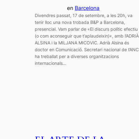
en
Barcelona
Divendres passat, 17 de setembre, a les 20h, va
tenir lloc una nova trobada B&P a Barcelona,
presencial. Vam parlar de «El discurs polític efectiu
(o com aconseguir que t’aplaudeixin)«, amb l’ADRIÀ
ALSINA i la MILJANA MICOVIC. Adrià Alsina és
doctor en Comunicació. Secretari nacional de l’ANC 
ha treballat per a diverses organitzacions
internacionals…