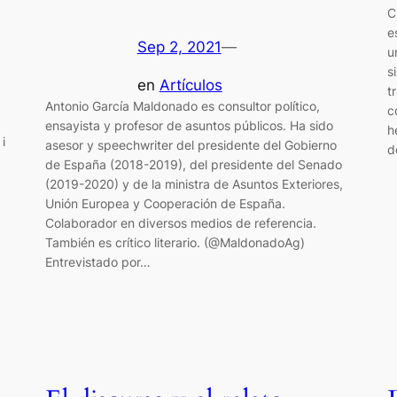
C
e
Sep 2, 2021
—
u
s
en
Artículos
t
Antonio García Maldonado es consultor político,
c
ensayista y profesor de asuntos públicos. Ha sido
h
i
asesor y speechwriter del presidente del Gobierno
d
de España (2018-2019), del presidente del Senado
(2019-2020) y de la ministra de Asuntos Exteriores,
Unión Europea y Cooperación de España.
Colaborador en diversos medios de referencia.
También es crítico literario. (@MaldonadoAg)
Entrevistado por…