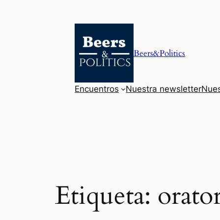
Saltar
al
contenido
Beers&Politics
Encuentros
Nuestra newsletter
Nues
Etiqueta:
orator