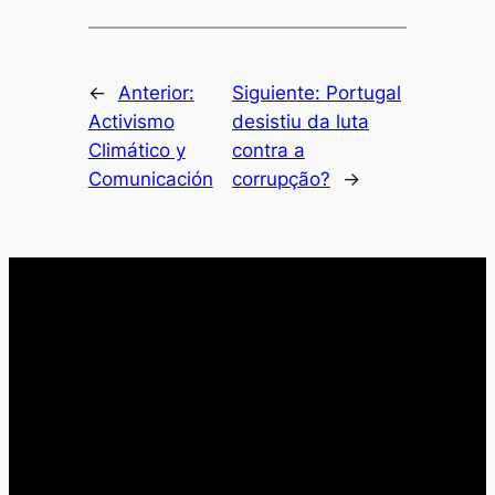
←
Anterior:
Siguiente:
Portugal
Activismo
desistiu da luta
Climático y
contra a
Comunicación
corrupção?
→