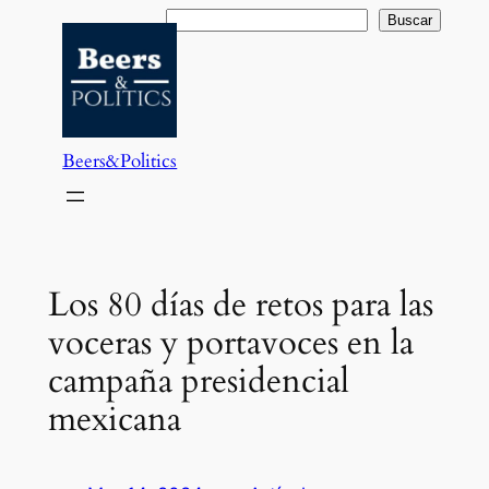
Saltar
Buscar
Buscar
al
contenido
Beers&Politics
Los 80 días de retos para las
voceras y portavoces en la
campaña presidencial
mexicana