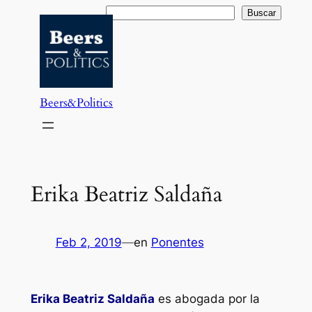
Saltar
Buscar
Buscar
al
contenido
Beers&Politics
Erika Beatriz Saldaña
Feb 2, 2019
—
en
Ponentes
Erika Beatriz Saldaña
es abogada por la