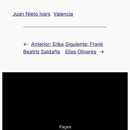
Juan Nieto Ivars
Valencia
←
Anterior:
Erika
Siguiente:
Frank
Beatriz Saldaña
Elías Olivares
→
Pages