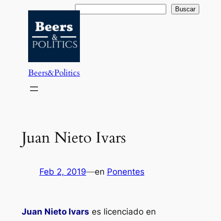
Saltar
Buscar
Buscar
al
contenido
Beers&Politics
Juan Nieto Ivars
Feb 2, 2019
—
en
Ponentes
Juan Nieto Ivars
es licenciado en