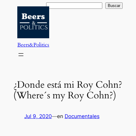
Saltar
Buscar
Buscar
al
contenido
Beers&Politics
¿Donde está mi Roy Cohn?
(Where´s my Roy Cohn?)
Jul 9, 2020
—
en
Documentales