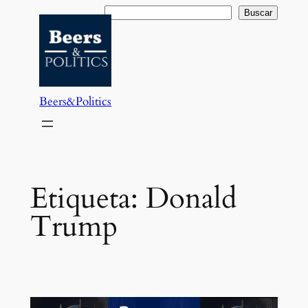
Saltar
Buscar
Buscar
al
contenido
Beers&Politics
Etiqueta:
Donald
Trump