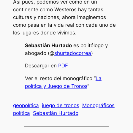
Así pues, podemos ver como en un
continente como Westeros hay tantas
culturas y naciones, ahora imaginemos
como pasa en la vida real con cada uno de
los lugares donde vivimos.
Sebastián Hurtado
es politólogo y
abogado (@
shurtadocorrea
)
Descargar en
PDF
Ver el resto del monográfico “
La
política y Juego de Tronos
“
geopolítica
juego de tronos
Monográficos
política
Sebastián Hurtado