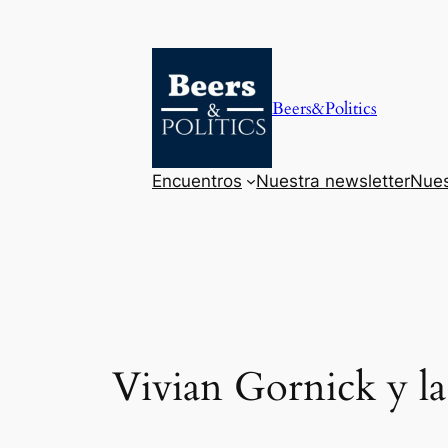
Saltar
al
contenido
Beers&Politics
Encuentros
Nuestra newsletter
Nues
Vivian Gornick y l