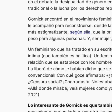
en el debate la desigualdad de género en 
tradicional o la lucha por los derechos re
Gornick encontró en el movimiento femin
le acompañó para reconstruirse, desde la d
más estigmatizante,
según ella
, que la p
peso para algunas personas. Y, ser mujer
Un feminismo que ha tratado en su escrit
íntima (que también es política). Un fem
relación que se establece con los hombre
La liberó de cómo le habían dicho que se
convencional! Con qué goce afirmaba: «¿Qu
¿Censura social? ¡Chorradas!». No estaba s
«
Allá donde miraba, veía mujeres como yo
2021)
Lo interesante de Gornick es que tambi
movimiento, por un lado y, por otro, su im