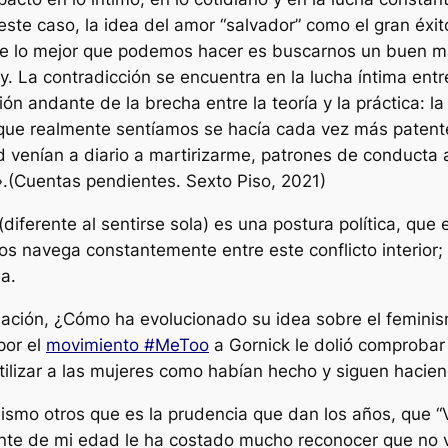
ste caso, la idea del amor “salvador” como el gran éxit
ue lo mejor que podemos hacer es buscarnos un buen m
La contradicción se encuentra en la lucha íntima entre
n andante de la brecha entre la teoría y la práctica: l
 que realmente sentíamos se hacía cada vez más patente
d venían a diario a martirizarme, patrones de conducta
».
(Cuentas pendientes. Sexto Piso, 2021)
(diferente al sentirse sola) es una postura política, que
os navega constantemente entre este conflicto interior
na.
ación, ¿Cómo ha evolucionado su idea sobre el feminis
por el
movimiento #MeToo
a Gornick le dolió comprobar
utilizar a las mujeres como habían hecho y siguen hacie
ismo otros que es la prudencia que dan los años, que
“V
gente de mi edad le ha costado mucho reconocer que no v