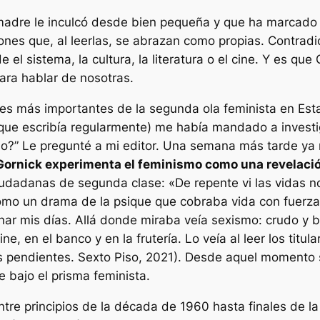
madre le inculcó desde bien pequeña y que ha marcado la
ones que, al leerlas, se abrazan como propias. Contrad
 el sistema, la cultura, la literatura o el cine. Y es que
 para hablar de nosotras.
ces más importantes de la segunda ola feminista en Es
a que escribía regularmente) me había mandado a investig
o?” Le pregunté a mi editor. Una semana más tarde ya
Gornick experimenta el feminismo como una revelaci
ciudadanas de segunda clase:
«
De repente vi las vidas 
como un drama de la psique que cobraba vida con fuerza
r mis días. Allá donde miraba veía sexismo: crudo y bru
ine, en el banco y en la frutería. Lo veía al leer los tit
 pendientes. Sexto Piso, 2021). Desde aquel momento se
e bajo el prisma feminista.
tre principios de la década de 1960 hasta finales de la