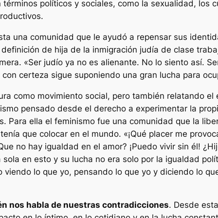
términos políticos y sociales, como la sexualidad, los c
productivos.
ista una comunidad que le ayudó a repensar sus identi
efinición de hija de la inmigración judía de clase traba
rimera.
«Ser judío ya no es alienante. No lo siento así. S
, con certeza sigue suponiendo una gran lucha para ocup
ura como movimiento social, pero también relatando el 
inismo pensado desde el derecho a experimentar la prop
s. Para ella el feminismo fue una comunidad que la libe
 tenía que colocar en el mundo.
«¡Qué placer me provoca
e no hay igualdad en el amor? ¡Puedo vivir sin él! ¿Hi
ola en esto y su lucha no era solo por la igualdad políti
 viendo lo que yo, pensando lo que yo y diciendo lo qu
én nos habla de nuestras contradicciones
. Desde esta
pacto en lo íntimo, en lo cotidiano y en la lucha consta