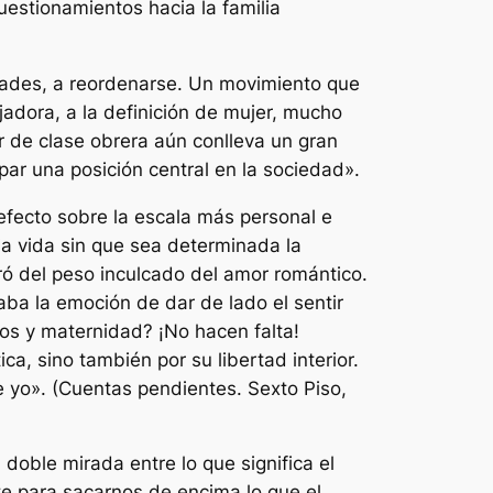
uestionamientos hacia la familia
dades, a reordenarse. Un movimiento que
jadora, a la definición de mujer, mucho
er de clase obrera aún conlleva un gran
ar una posición central en la sociedad».
efecto sobre la escala más personal e
ia vida sin que sea determinada la
ró del peso inculcado del amor romántico.
ba la emoción de dar de lado el sentir
jos y maternidad? ¡No hacen falta!
ca, sino también por su libertad interior.
e yo».
(Cuentas pendientes. Sexto Piso,
 doble mirada entre lo que significa el
nte para sacarnos de encima lo que el