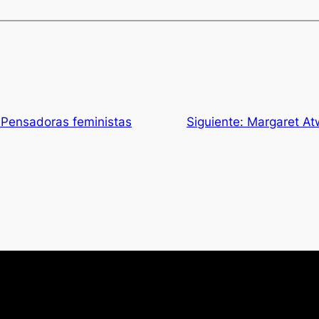
 Pensadoras feministas
Siguiente:
Margaret At