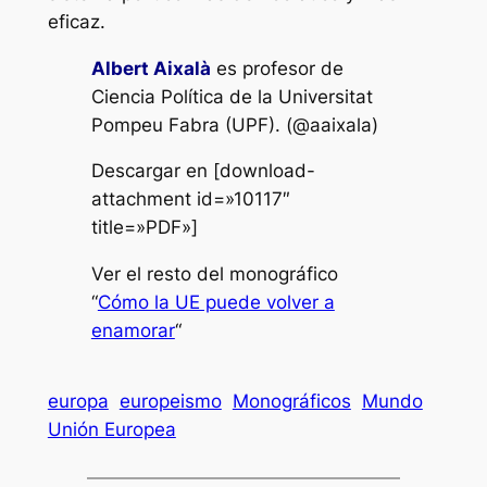
eficaz.
Albert Aixalà
es profesor de
Ciencia Política de la Universitat
Pompeu Fabra (UPF). (@aaixala)
Descargar en [download-
attachment id=»10117″
title=»PDF»]
Ver el resto del monográfico
“
Cómo la UE puede volver a
enamorar
“
europa
europeismo
Monográficos
Mundo
Unión Europea