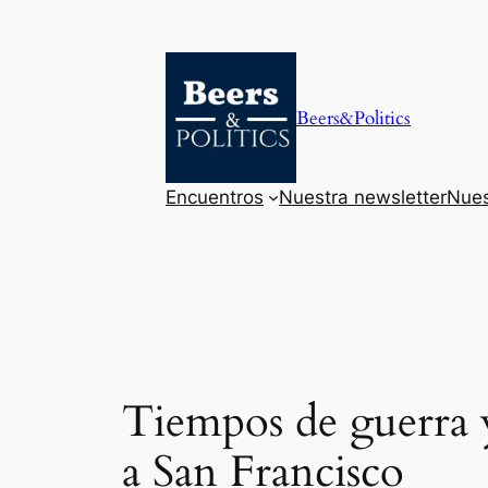
Saltar
al
contenido
Beers&Politics
Encuentros
Nuestra newsletter
Nues
Tiempos de guerra y 
a San Francisco