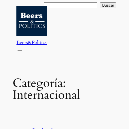
Saltar
Buscar
Buscar
al
contenido
Beers&Politics
Categoría:
Internacional