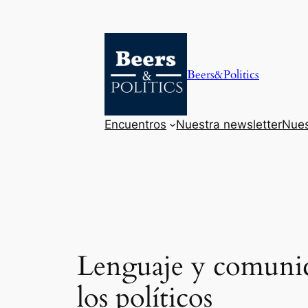
Saltar
al
contenido
Beers&Politics
Encuentros
Nuestra newsletter
Nues
Lenguaje y comunica
los políticos