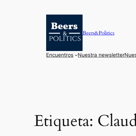
Saltar
al
contenido
Beers&Politics
Encuentros
Nuestra newsletter
Nues
Etiqueta:
Claud