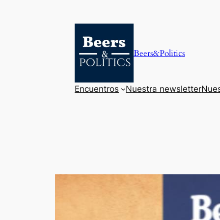
Saltar
al
contenido
Beers&Politics
Encuentros
Nuestra newsletter
Nues