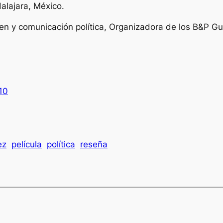
lajara, México.
n y comunicación política, Organizadora de los B&P Gua
10
ez
película
política
reseña