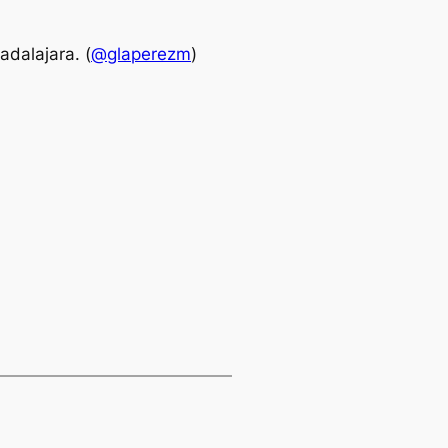
dalajara. (
@glaperezm
)