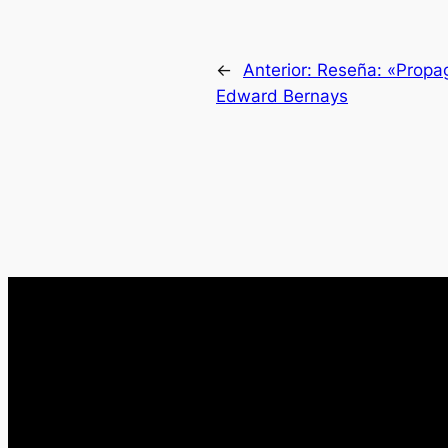
←
Anterior:
Reseña: «Propa
Edward Bernays