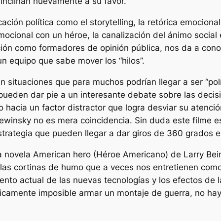
 inclinan nuevamente a su favor.
cación política como el
storytelling,
la retórica emocional
emocional con un héroe, la canalización del ánimo soci
ión como formadores de opinión pública, nos da a con
n equipo que sabe mover los “hilos”.
an situaciones que para muchos podrían llegar a ser “pol
y pueden dar pie a un interesante debate sobre las dec
 hacia un factor distractor que logra desviar su atenció
Lewinsky no es mera coincidencia. Sin duda este filme
estrategia que pueden llegar a dar giros de 360 grados en
la novela
American hero (Héroe Americano)
de Larry Bei
as cortinas de humo que a veces nos entretienen como 
nto actual de las nuevas tecnologías y los efectos de la
icamente imposible armar un montaje de guerra, no hay 