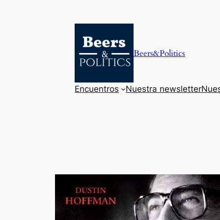
Saltar
al
contenido
Beers&Politics
Encuentros
Nuestra newsletter
Nues