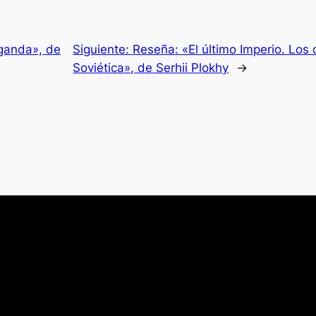
ganda», de
Siguiente:
Reseña: «El último Imperio. Los 
Soviética», de Serhii Plokhy
→