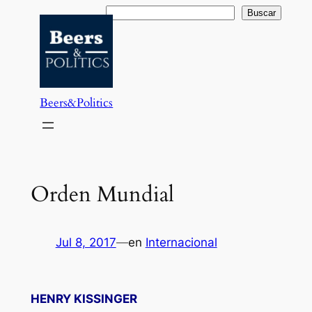
Saltar
Buscar
Buscar
al
contenido
Beers&Politics
Orden Mundial
Jul 8, 2017
—
en
Internacional
HENRY KISSINGER