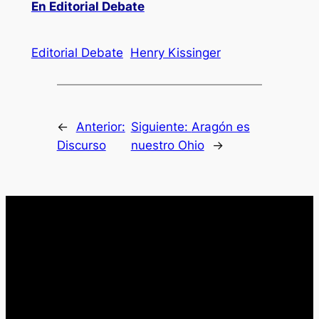
En Editorial Debate
Editorial Debate
Henry Kissinger
←
Anterior:
Siguiente:
Aragón es
Discurso
nuestro Ohio
→