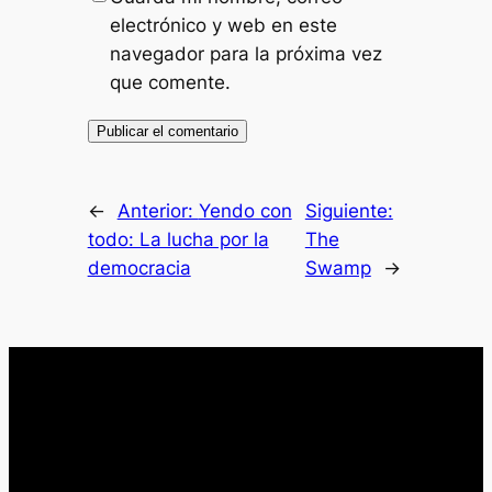
electrónico y web en este
navegador para la próxima vez
que comente.
←
Anterior:
Yendo con
Siguiente:
todo: La lucha por la
The
democracia
Swamp
→