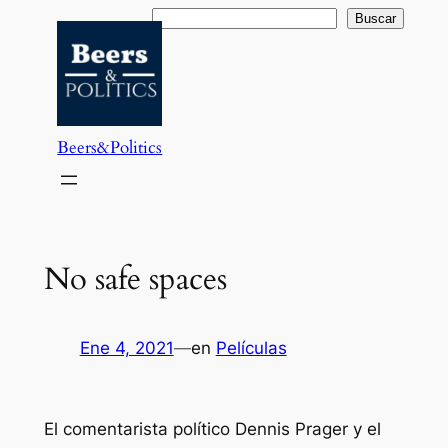
Saltar
Buscar
Buscar
al
contenido
Beers&Politics
No safe spaces
Ene 4, 2021
—
en
Películas
El comentarista político Dennis Prager y el