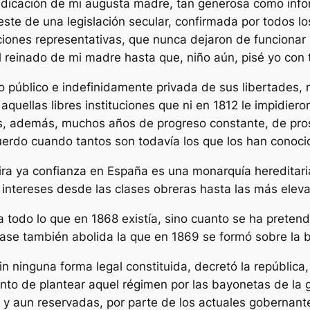
bdicación de mi augusta madre, tan generosa como infor
te de una legislación secular, confirmada por todos los
iones representativas, que nunca dejaron de funcionar l
reinado de mi madre hasta que, niño aún, pisé yo con to
público e indefinidamente privada de sus libertades, n
quellas libres instituciones que ni en 1812 le impidie
es, además, muchos años de progreso constante, de pros
ecuerdo cuando tantos son todavía los que los han conoci
pira ya confianza en España es una monarquía hereditar
 intereses desde las clases obreras hasta las más elev
rra todo lo que en 1868 existía, sino cuanto se ha prete
llase también abolida la que en 1869 se formó sobre la 
n ninguna forma legal constituida, decretó la república,
nto de plantear aquel régimen por las bayonetas de la 
 y aun reservadas, por parte de los actuales gobernantes,