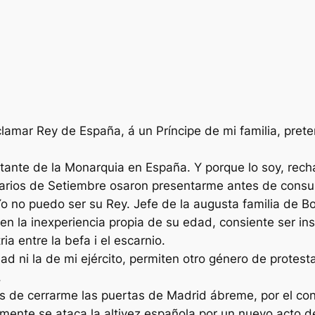
oclamar Rey de España, á un Príncipe de mi familia, pret
ntante de la Monarquia en España. Y porque lo soy, rec
onarios de Setiembre osaron presentarme antes de cons
o no puedo ser su Rey. Jefe de la augusta familia de 
 en la inexperiencia propia de su edad, consiente ser i
ia entre la befa i el escarnio.
ad ni la de mi ejército, permiten otro género de protest
.
os de cerrarme las puertas de Madrid ábreme, por el con
mente se ataca la altivez española por un nuevo acto d