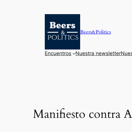
Saltar
al
contenido
Beers&Politics
Encuentros
Nuestra newsletter
Nues
Manifiesto contra A