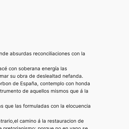
ende absurdas reconciliaciones con la
hacé con soberana energía las
umar su obra de deslealtad nefanda.
Borbon de España, contemplo con honda
nstrumento de aquellos mismos que á la
as que las formuladas con la elocuencia
trario,el camino á la restauracion de
e pretorianismo; porque no en vano se