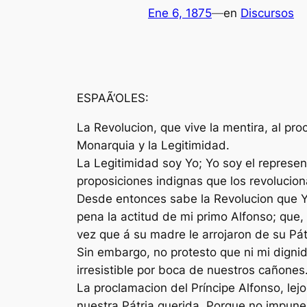
Ene 6, 1875
—
en
Discursos
ESPAÃ‘OLES:
La Revolucion, que vive la mentira, al pr
Monarquia y la Legitimidad.
La Legitimidad soy Yo; Yo soy el represe
proposiciones indignas que los revoluci
Desde entonces sabe la Revolucion que Y
pena la actitud de mi primo Alfonso; que,
vez que á su madre le arrojaron de su Pátr
Sin embargo, no protesto que ni mi dignid
irresistible por boca de nuestros cañones
La proclamacion del Príncipe Alfonso, lej
nuestra Pátria querida. Porque no impune