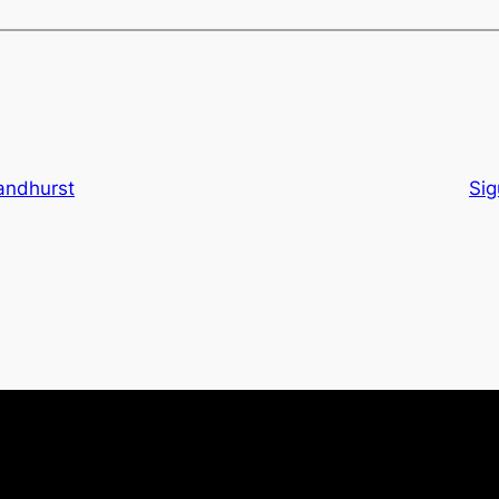
andhurst
Sig