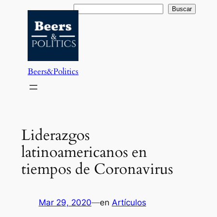
Saltar
Buscar
Buscar
al
contenido
Beers&Politics
Liderazgos
latinoamericanos en
tiempos de Coronavirus
Mar 29, 2020
—
en
Artículos