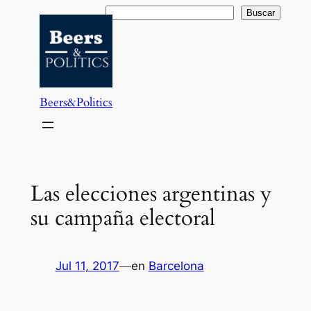
Saltar
Buscar
Buscar
al
contenido
Beers&Politics
Las elecciones argentinas y
su campaña electoral
Jul 11, 2017
—
en
Barcelona