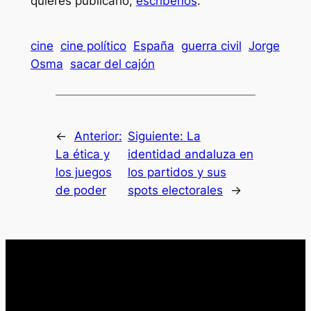
quieres publicarlo,
escríbenos
.
cine
cine político
España
guerra civil
Jorge
Osma
sacar del cajón
←
Anterior:
Siguiente:
La
La ética y
identidad andaluza en
los juegos
los partidos y sus
de poder
spots electorales
→