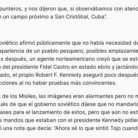
 punteros, y nos dijeron que, si observábamos con aten
n un campo próximo a San Cristóbal, Cuba”.
oviético afirmó públicamente que no había necesidad de 
apariencia de un pueblo pesquero, posibles emplazamie
ías después, un agente norteamericano creyó que se est
o del presidente Fidel Castro en estado ebrio y jactándo
do, el propio Robert F. Kennedy aseguró poco después 
acciones al no haber pruebas más convincentes.
s de los Misiles, las imágenes eran alarmantes pero no
s de que el gobierno soviético dijese que no mandaría mi
es para el lanzamiento de estos, pero que aún no esta
os mandos que estaban con el presidente Kennedy pidi
 una nota que decía: “Ahora sé lo que sintió Tojo cuan