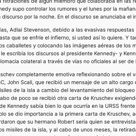
filtraciones de algún miembro que colaboraba en las r
nedy supo controlar los rumores y el lunes por la mañan
 discurso por la noche. En el discurso se anunciaba el i
as, Adlai Stevenson, debido a las evasivas respuestas 
sta que se enfríe el infierno, si usted así lo quiere. Y 
os caballetes y colocando las imágenes aéreas de los m
le escribía los discursos al presidente Kennedy- y Kenne
omacia colateral a través de vías no oficiales al ser de
uschev completamente emotiva reflexionando sobre el v
BC, John Scali, que recibió un mensaje de un alto cargo
siles de la isla a cambio del levantamiento del bloqueo
bo de poco se recibió otra carta de Kruschev exigiendo 
de Kennedy sabía bien lo que ocurría en la URSS frente
o se dio importancia a la primera carta de Kruschev, ac
rdaron que su hermano Robert sería quien se entrevist
 misiles de la isla, y al cabo de unos meses, la retirad