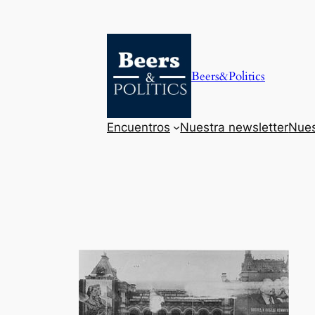
Saltar
al
contenido
Beers&Politics
Encuentros
Nuestra newsletter
Nues