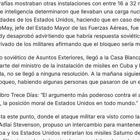
afías mostraban otras instalaciones con entre 16 a 32 
de inteligencia determinaron que llevaban una carga nuc
udades de los Estados Unidos, haciendo que en caso d
LeMay, jefe del Estado Mayor de las Fuerzas Aéreas, fue
edy desaprobó advirtiendo que habría respuesta soviéti
vado de los militares afirmando que el bloqueo sería má
 soviético de Asuntos Exteriores, llegó a la Casa Blanca 
rte del ministro de la instalación de misiles en Cuba y
a, no se llegó a ninguna resolución. A la mañana siguie
loqueo, habiendo algunas personas que pasaron de un ex
ibro Trece Días:
“El argumento más poderoso contra el a
a, la posición moral de Estados Unidos en todo mundo.”
 este punto, donde el ataque militar era visto como la 
dlai Stevenson, propuso un intercambio para mantener el
uba y los Estados Unidos retirarían los misiles Saturno d