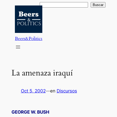
Saltar
Buscar
Buscar
al
contenido
Beers&Politics
La amenaza iraquí
Oct 5, 2002
—
en
Discursos
GEORGE W. BUSH