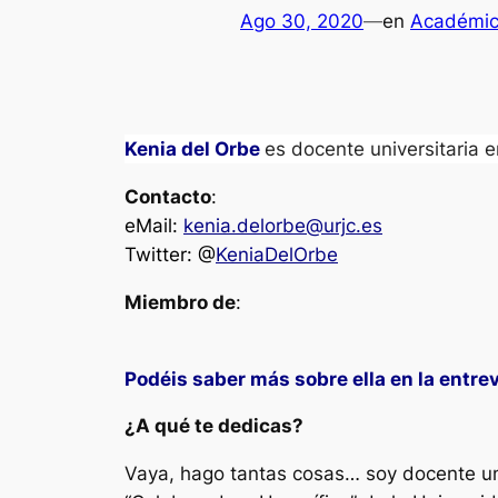
Ago 30, 2020
—
en
Académic
Kenia del Orbe
es docente universitaria 
Contacto
:
eMail:
kenia.delorbe@urjc.es
Twitter: @
KeniaDelOrbe
Miembro de
:
Podéis saber más sobre ella en la entrevi
¿A qué te dedicas?
Vaya, hago tantas cosas… soy docente uni