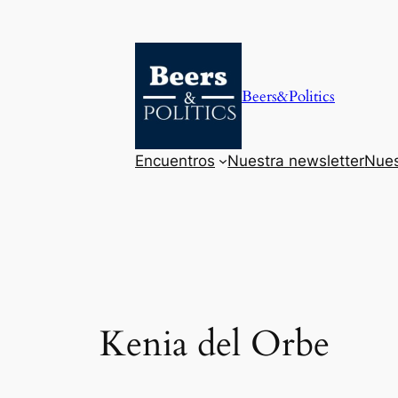
Saltar
al
contenido
Beers&Politics
Encuentros
Nuestra newsletter
Nues
Kenia del Orbe