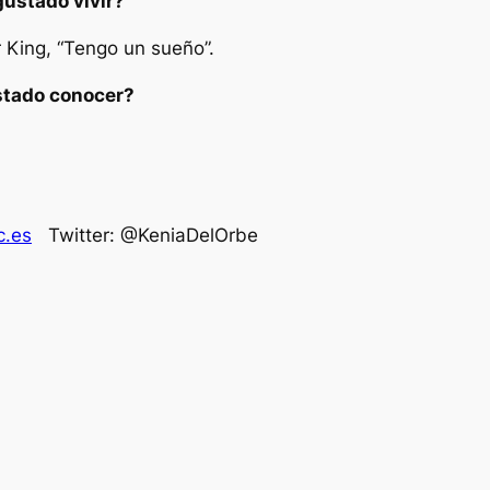
ustado vivir?
 King, “Tengo un sueño”.
ustado conocer?
c.es
Twitter: @KeniaDelOrbe