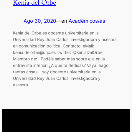
Kenia del Orbe
Ago 30, 2020
—
en
Académicos/as
Kenia del Orbe es docente universitaria en la
Universidad Rey Juan Carlos, investigadora y asesora
en comunicación política. Contacto: eMail:
kenia.delorbe@urjc.es Twitter: @KeniaDelOrbe
Miembro de: Podéis saber más sobre ella en la
entrevista inferior: ¿A qué te dedicas? Vaya, hago
tantas cosas… soy docente universitaria en la
Universidad Rey Juan Carlos, investigadora y
asesora…