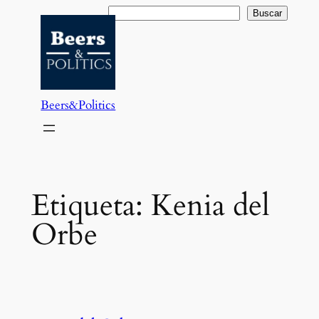
Saltar
Buscar
Buscar
al
contenido
Beers&Politics
Etiqueta:
Kenia del
Orbe