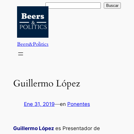
Saltar
Buscar
Buscar
al
contenido
Beers&Politics
Guillermo López
Ene 31, 2019
—
en
Ponentes
Guillermo López
es Presentador de