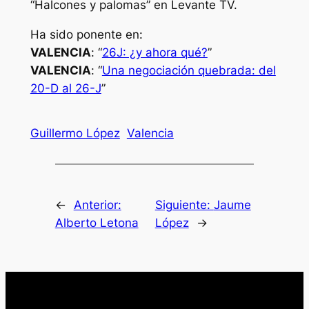
“Halcones y palomas” en Levante TV.
Ha sido ponente en:
VALENCIA
: “
26J: ¿y ahora qué?
”
VALENCIA
: “
Una negociación quebrada: del
20-D al 26-J
”
Guillermo López
Valencia
←
Anterior:
Siguiente:
Jaume
Alberto Letona
López
→