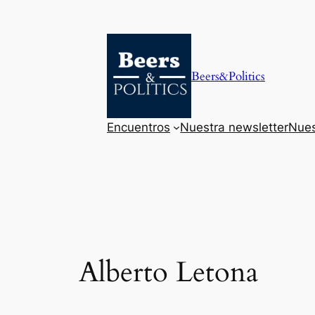
Saltar
al
contenido
Beers&Politics
Encuentros
Nuestra newsletter
Nues
Alberto Letona