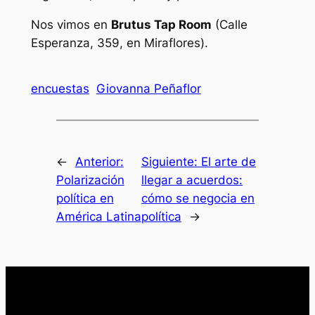
Nos vimos en
Brutus Tap Room
(Calle
Esperanza, 359, en Miraflores).
encuestas
Giovanna Peñaflor
←
Anterior:
Siguiente:
El arte de
Polarización
llegar a acuerdos:
política en
cómo se negocia en
América Latina
política
→