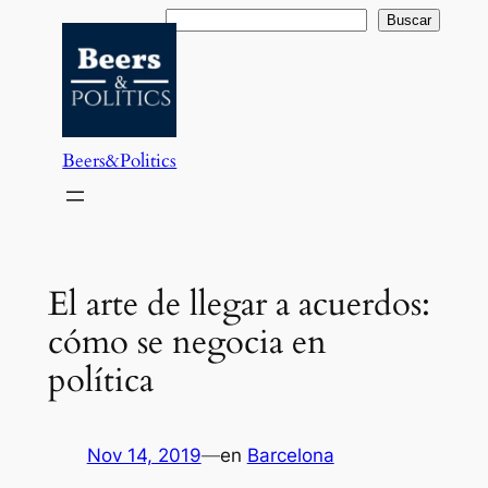
Saltar
Buscar
Buscar
al
contenido
Beers&Politics
El arte de llegar a acuerdos:
cómo se negocia en
política
Nov 14, 2019
—
en
Barcelona