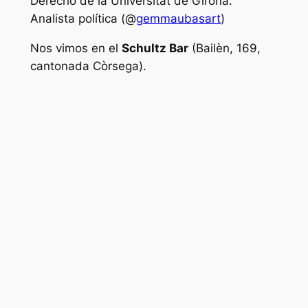
Derecho de la Universitat de Girona.
Analista política (@
gemmaubasart
)
Nos vimos en el
Schultz Bar
(Bailèn, 169,
cantonada Còrsega).