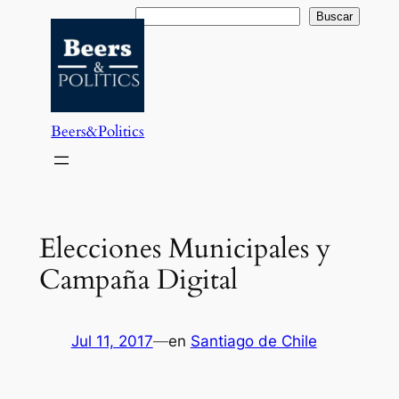
Saltar
Buscar
Buscar
al
contenido
Beers&Politics
Elecciones Municipales y
Campaña Digital
Jul 11, 2017
—
en
Santiago de Chile