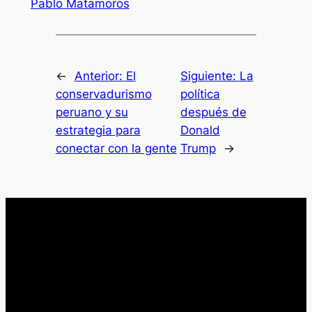
Pablo Matamoros
←
Anterior:
El
Siguiente:
La
conservadurismo
política
peruano y su
después de
estrategia para
Donald
conectar con la gente
Trump
→