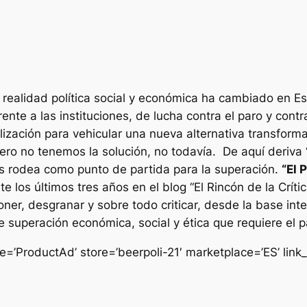
la realidad política social y económica ha cambiado en E
rente a las instituciones, de lucha contra el paro y cont
lización para vehicular una nueva alternativa transfo
pero no tenemos la solución, no todavía. De aquí deriva 
nos rodea como punto de partida para la superación.
“El 
e los últimos tres años en el blog “El Rincón de la Críti
r, desgranar y sobre todo criticar, desde la base intele
 superación económica, social y ética que requiere el p
e=’ProductAd’ store=’beerpoli-21′ marketplace=’ES’ li