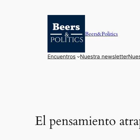
Saltar
al
contenido
Beers&Politics
Encuentros
Nuestra newsletter
Nues
El pensamiento atr