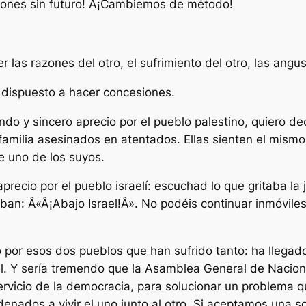
ciones sin futuro! Â¡Cambiemos de método!
as razones del otro, el sufrimiento del otro, las angust
 dispuesto a hacer concesiones.
ndo y sincero aprecio por el pueblo palestino, quiero de
 familia asesinados en atentados. Ellas sienten el mism
e uno de los suyos.
precio por el pueblo israelí: escuchad lo que gritaba la
aban: Â«Â¡Abajo Israel!Â». No podéis continuar inmóviles
 por esos dos pueblos que han sufrido tanto: ha llegad
srael. Y sería tremendo que la Asamblea General de Naci
servicio de la democracia, para solucionar un problema
enados a vivir el uno junto al otro. Si aceptamos una 