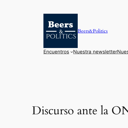
Saltar
al
contenido
Beers&Politics
Encuentros
Nuestra newsletter
Nues
Discurso ante la 