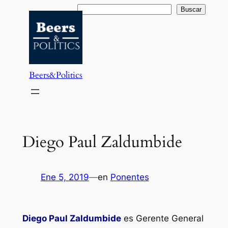
Saltar
Buscar
Buscar
al
contenido
Beers&Politics
Diego Paul Zaldumbide
Ene 5, 2019
—
en
Ponentes
Diego Paul Zaldumbide
es Gerente General