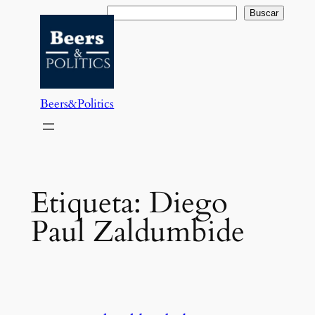
Saltar
Buscar
Buscar
al
contenido
Beers&Politics
Etiqueta:
Diego
Paul Zaldumbide