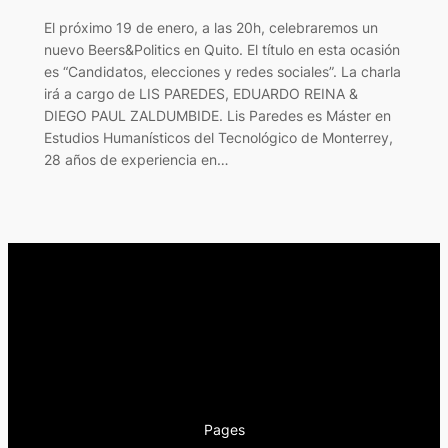
El próximo 19 de enero, a las 20h, celebraremos un
nuevo Beers&Politics en Quito. El título en esta ocasión
es “Candidatos, elecciones y redes sociales”. La charla
irá a cargo de LIS PAREDES, EDUARDO REINA &
DIEGO PAUL ZALDUMBIDE. Lis Paredes es Máster en
Estudios Humanísticos del Tecnológico de Monterrey,
28 años de experiencia en…
Pages