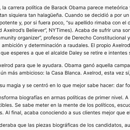
, la carrera política de Barack Obama parece meteórica y
tan siquiera tan halagüeña. Cuando se decidió a por un 
otente y, por si fuera poco, “su apellido rimaba con el 
id Axelrod’s Believer”, NYTimes). Acaba de sufrir una 
mmunity organizer”, profesor de Derecho Constitucional 
mbición y determinación a raudales. El propio Axelrod 
que esperes a que el alcalde Daley se retire e intentes
xelrod para que le ayudara. Obama ganó aquella campa
aún más ambicioso: la Casa Blanca. Axelrod, esta vez sí,
su magia y se centró en lo que mejor sabe hacer: dar f
nsforma biografías en armas políticas de primer nivel. A 
tibles. Se sabe meter en la mente de los políticos, escu
. Al final, acaba conociendo a sus clientes mejor que e
ideraba que las piezas biográficas de los candidatos, 