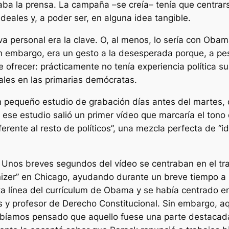
aba la prensa. La campaña –se creía– tenía que centrar
deales y, a poder ser, en alguna idea tangible.
iva personal era la clave. O, al menos, lo sería con Oba
in embargo, era un gesto a la desesperada porque, a pe
frecer: prácticamente no tenía experiencia política su
vales en las primarias demócratas.
 pequeño estudio de grabación días antes del martes, 
e ese estudio salió un primer vídeo que marcaría el ton
ente al resto de políticos”, una mezcla perfecta de “ide
. Unos breves segundos del vídeo se centraban en el t
zer” en Chicago, ayudando durante un breve tiempo a 
a línea del currículum de Obama y se había centrado en 
 y profesor de Derecho Constitucional. Sin embargo, a
abíamos pensado que aquello fuese una parte destacada