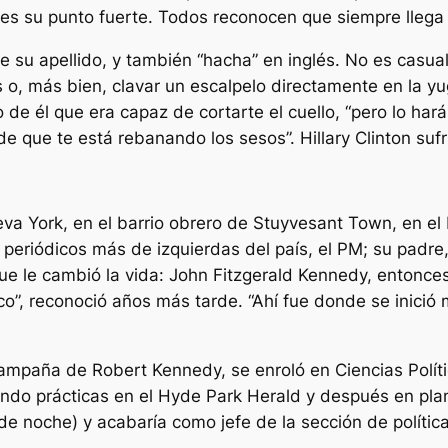
es su punto fuerte. Todos reconocen que siempre llega t
e su apellido, y también “hacha” en inglés. No es casual
, más bien, clavar un escalpelo directamente en la yugu
jo de él que era capaz de cortarte el cuello, “pero lo h
 que te está rebanando los sesos”. Hillary Clinton sufri
eva York, en el barrio obrero de Stuyvesant Town, en el
s periódicos más de izquierdas del país, el PM; su padr
que le cambió la vida: John Fitzgerald Kennedy, entonc
”, reconoció años más tarde. “Ahí fue donde se inició mi
 campaña de Robert Kennedy, se enroló en Ciencias Polít
endo prácticas en el
Hyde Park Herald
y después en plan
e noche) y acabaría como jefe de la sección de política