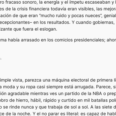
ro fracaso sonoro, la energía y el ímpetu escaseaban y l
es de la crisis financiera todavía eran visibles, las me
sación de que eran “mucho ruido y pocas nueces”, geniale
ecepcionantes– en los resultados. Y cuando gobiernas, 
zante que fuera el eslogan.
a había arrasado en los comicios presidenciales; ahor
.
imple vista, parezca una máquina electoral de primera l
la moda y su ropa casi siempre está arrugada. Parece, s
ión agradable mientras ves un partido de la NBA o pre
o de hierro, hábil, rápido y curtido en mil batallas pol
o se rinde nunca y que trabaja de sol a sol. A las siete
 de la noche. Y el no parar es literal: es capaz de habl