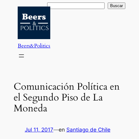
Saltar
Buscar
Buscar
al
contenido
Beers&Politics
Comunicación Política en
el Segundo Piso de La
Moneda
Jul 11, 2017
—
en
Santiago de Chile