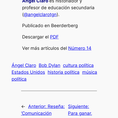
Ángel Claro
es historiador y
profesor de educación secundaria
(
@angelclarotgn
).
Publicado en Beerderberg
Descargar el
PDF
Ver más artículos del
Número 14
Ángel Claro
Bob Dylan
cultura política
Estados Unidos
historia política
música
política
←
Anterior:
Reseña:
Siguiente:
‘Comunicación
Para ganar,