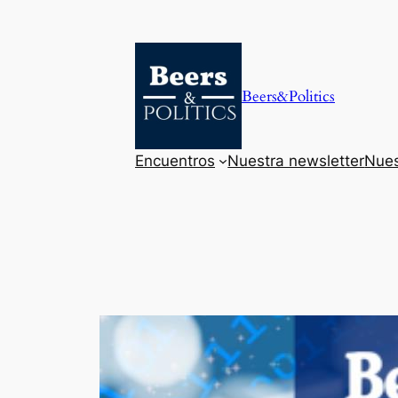
Saltar
al
contenido
Beers&Politics
Encuentros
Nuestra newsletter
Nues