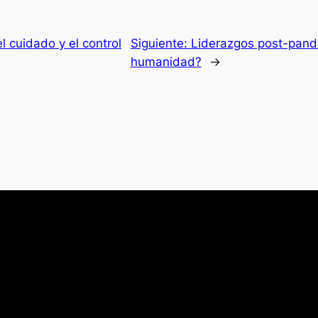
el cuidado y el control
Siguiente:
Liderazgos post-pand
humanidad?
→