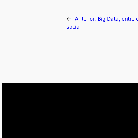
←
Anterior:
Big Data, entre 
social