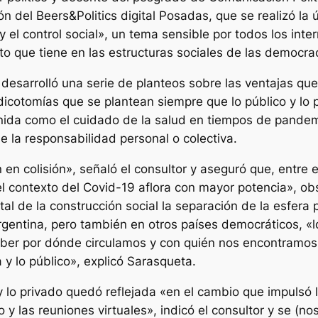
ión del Beers&Politics digital Posadas, que se realizó l
y el control social», un tema sensible por todos los int
to que tiene en las estructuras sociales de las democrac
 desarrolló una serie de planteos sobre las ventajas qu
dicotomías que se plantean siempre que lo público y lo 
inida como el cuidado de la salud en tiempos de pandemi
 la responsabilidad personal o colectiva.
 en colisión», señaló el consultor y aseguró que, entre 
l contexto del Covid-19 aflora con mayor potencia», ob
l de la construcción social la separación de la esfera p
entina, pero también en otros países democráticos, «lo 
aber por dónde circulamos y con quién nos encontramos,
 y lo público», explicó Sarasqueta.
 y lo privado quedó reflejada «en el cambio que impulsó
o y las reuniones virtuales», indicó el consultor y se (