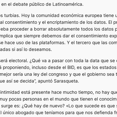
a en el debate público de Latinoamérica.
s turbias. Hoy la comunidad económica europea tiene 
o al consentimiento y el encriptamiento de los datos. El 
 deba proceder a borrar absolutamente todos los datos 
 implica que siempre debemos dar el consentimiento ex
se hace uso de las plataformas. Y el tercero que las co
adas si así lo deseamos.
será electoral. ¿Qué va a pasar con toda la data que se 
tá proponiendo, incluso desde el BID, es que los estados
 mejor sería una ley del congreso y que el gobierno sea 
ue así se decida”, apuntó Sarasqueta.
 la intimidad está presente hace mucho tiempo, no hay qu
muy pocas personas en el mundo que tienen el conocimie
e surge es: ¿Qué hay de nuevo? «Lo que sucede es que 
l único abogado que teníamos para que nos defienda fre