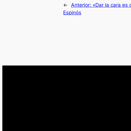
←
Anterior:
«Dar la cara es 
Espinós