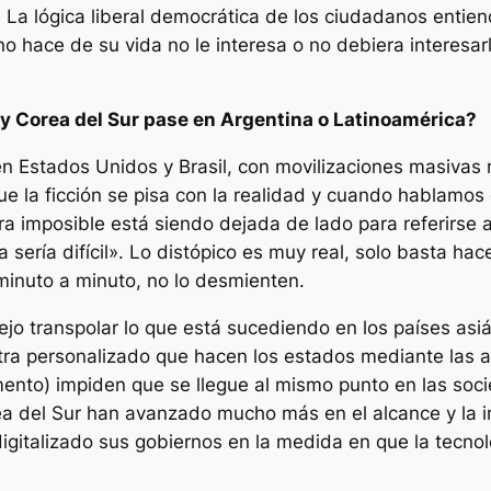
 La lógica liberal democrática de los ciudadanos entien
o hace de su vida no le interesa o no debiera interesa
 y Corea del Sur pase en Argentina o Latinoamérica?
en Estados Unidos y Brasil, con movilizaciones masiva
 que la ficción se pisa con la realidad y cuando hablamo
ra imposible está siendo dejada de lado para referirse
 sería difícil». Lo distópico es muy real, solo basta h
minuto a minuto, no lo desmienten.
plejo transpolar lo que está sucediendo en los países asi
ultra personalizado que hacen los estados mediante las 
omento) impiden que se llegue al mismo punto en las so
orea del Sur han avanzado mucho más en el alcance y la 
igitalizado sus gobiernos en la medida en que la tecnolo