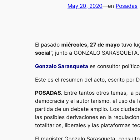
May 20, 2020
—
en
Posadas
El pasado
miércoles, 27 de mayo
tuvo lu
social
”, junto a GONZALO SARASQUETA.
Gonzalo Sarasqueta
es consultor políti
Este es el resumen del acto, escrito por D
POSADAS.
Entre tantos otros temas, la p
democracia y el autoritarismo, el uso de l
partida de un debate amplio. Los ciudada
las posibles derivaciones en la regulació
totalitarios, liberales y las plataformas te
El magister Gonzalo Sarasqueta, consultor