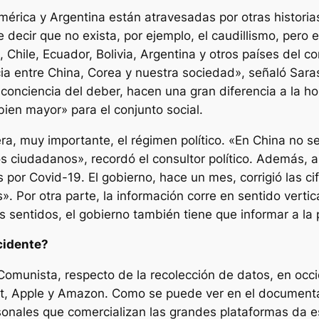
érica y Argentina están atravesadas por otras historias
 decir que no exista, por ejemplo, el caudillismo, pero 
 Chile, Ecuador, Bolivia, Argentina y otros países del c
ia entre China, Corea y nuestra sociedad», señaló Sar
 conciencia del deber, hacen una gran diferencia a la 
ien mayor» para el conjunto social.
, muy importante, el régimen político. «En China no se d
s ciudadanos», recordó el consultor político. Además, 
 por Covid-19. El gobierno, hace un mes, corrigió las c
 Por otra parte, la información corre en sentido vertica
s sentidos, el gobierno también tiene que informar a la
cidente?
 Comunista, respecto de la recolección de datos, en oc
ft, Apple y Amazon. Como se puede ver en el documenta
sonales que comercializan las grandes plataformas da e