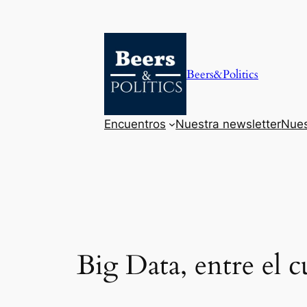
Saltar
al
contenido
Beers&Politics
Encuentros
Nuestra newsletter
Nues
Big Data, entre el c