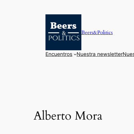
Saltar
al
contenido
Beers&Politics
Encuentros
Nuestra newsletter
Nues
Alberto Mora