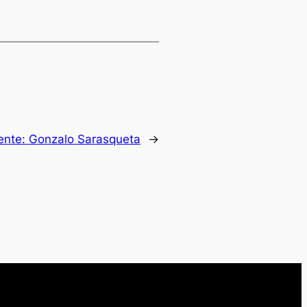
ente:
Gonzalo Sarasqueta
→